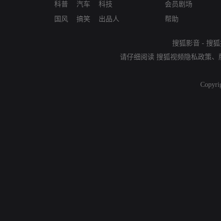
科普
汽车
科技
会员剧场
国风
搞笑
出品人
帮助
搜狐影音
-
搜狐
请仔细阅读
搜狐视频隐私政策
、
Copyri