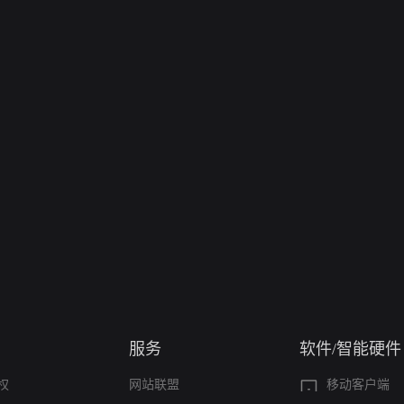
服务
软件/智能硬件
权
网站联盟
移动客户端