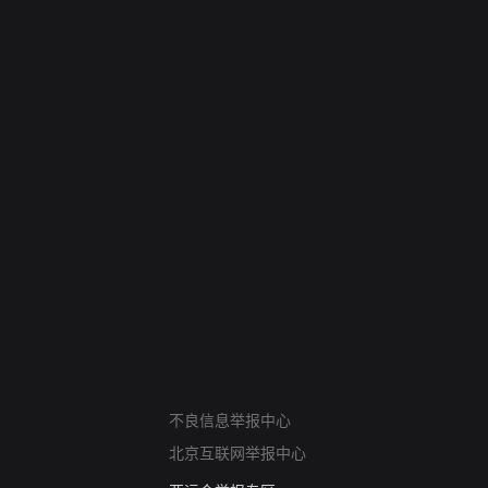
网络暴力有害信息举报
不良信息举报中心
12318 文化市场举报
算法推荐专项举报
北京互联网举报中心
亚运会举报专区