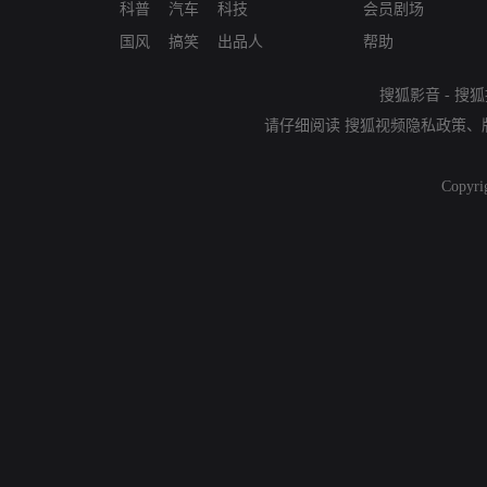
科普
汽车
科技
会员剧场
国风
搞笑
出品人
帮助
搜狐影音
-
搜狐
请仔细阅读
搜狐视频隐私政策
、
Copyri