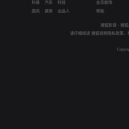
科普
汽车
科技
会员剧场
国风
搞笑
出品人
帮助
搜狐影音
-
搜狐
请仔细阅读
搜狐视频隐私政策
、
Copyri