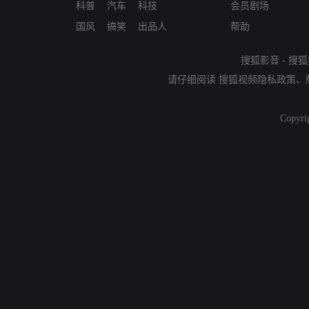
科普
汽车
科技
会员剧场
国风
搞笑
出品人
帮助
搜狐影音
-
搜狐
请仔细阅读
搜狐视频隐私政策
、
Copyri