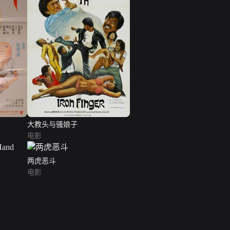
大教头与骚娘子
电影
两虎恶斗
电影