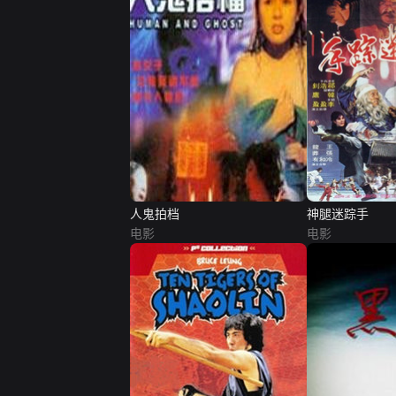
人鬼拍档
神腿迷踪手
电影
电影