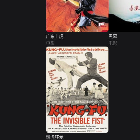
广东十虎
黑幕
电影
电影
饿虎狂龙