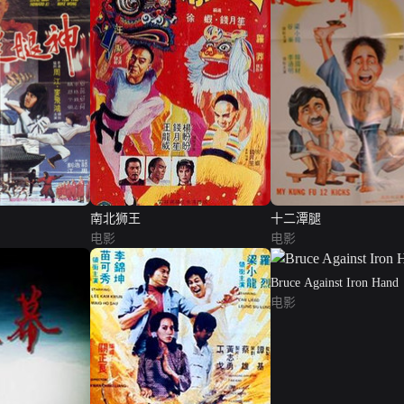
南北狮王
十二潭腿
电影
电影
Bruce Against Iron Hand
电影