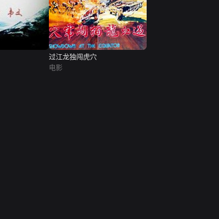
过江龙独闯虎穴
电影