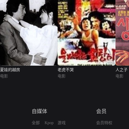
夏娃的越房
老虎不哭
人之子
电影
电影
电影
自媒体
会员
全部
Kpop
游戏
会员特权