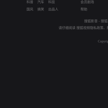
科普
汽车
科技
会员剧场
国风
搞笑
出品人
帮助
搜狐影音
-
搜狐
请仔细阅读
搜狐视频隐私政策
、
Copyri