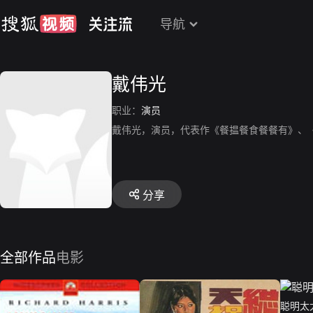
导航
戴伟光
职业：
演员
戴伟光，演员，代表作《餐揾餐食餐餐有》、
分享
全部作品
电影
聪明太