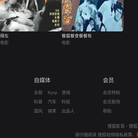
得左
餐揾餐食餐餐有
电影
电影
自媒体
会员
全部
Kpop
游戏
会员特权
科普
汽车
科技
会员剧场
国风
搞笑
出品人
帮助
搜狐影音
-
搜狐
请仔细阅读
搜狐视频隐私政策
、