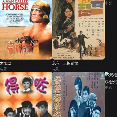
电影
太阳盟
总有一天捉到你
电影
电影
双枪沙
电影