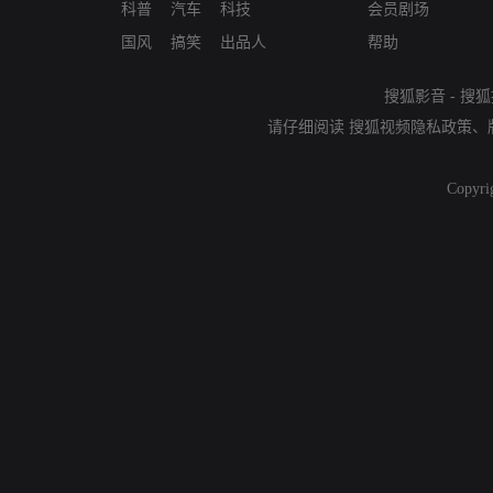
科普
汽车
科技
会员剧场
国风
搞笑
出品人
帮助
搜狐影音
-
搜狐
请仔细阅读
搜狐视频隐私政策
、
Copyri