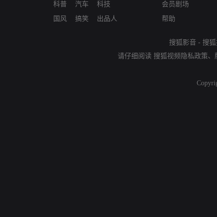
科普
汽车
科技
会员剧场
国风
搞笑
出品人
帮助
搜狐影音
-
搜狐
请仔细阅读
搜狐视频隐私政策
、
Copyri