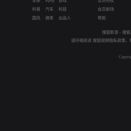
全部
Kpop
游戏
会员特权
科普
汽车
科技
会员剧场
国风
搞笑
出品人
帮助
搜狐影音
-
搜狐
请仔细阅读
搜狐视频隐私政策
、
Copyri