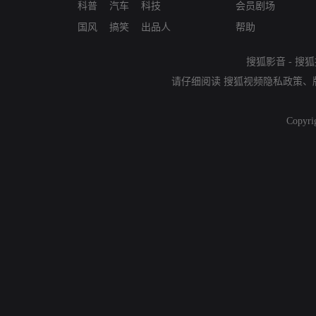
科普
汽车
科技
会员剧场
国风
搞笑
出品人
帮助
搜狐影音
-
搜狐
请仔细阅读
搜狐视频隐私政策
、
Copyri