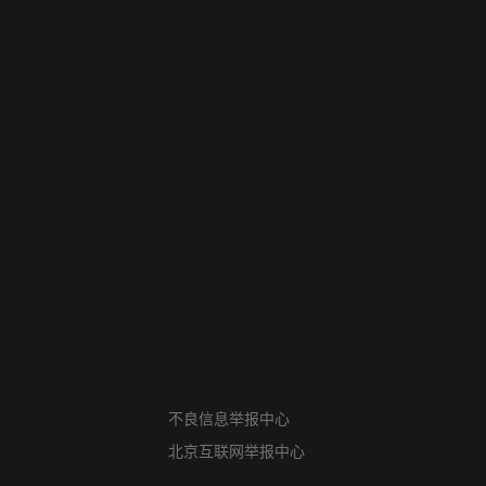
网络暴力有害信息举报
12318 文化市场举报
不良信息举报中心
算法推荐专项举报
北京互联网举报中心
亚运会举报专区