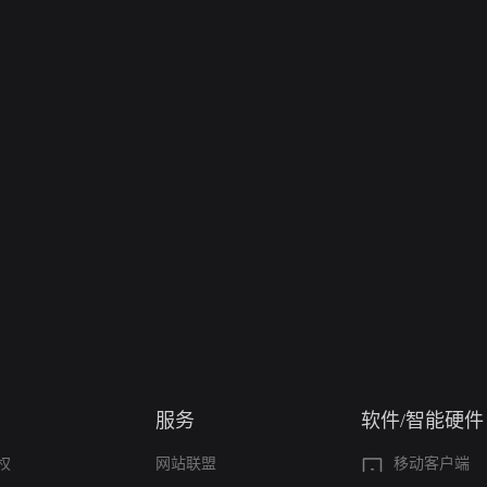
服务
软件/智能硬件
权
网站联盟
移动客户端