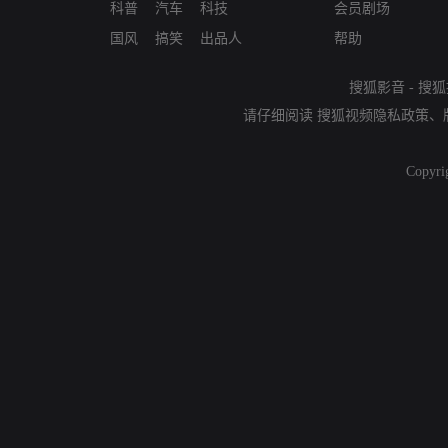
科普
汽车
科技
会员剧场
国风
搞笑
出品人
帮助
搜狐影音
-
搜狐
请仔细阅读
搜狐视频隐私政策
、
Copyri