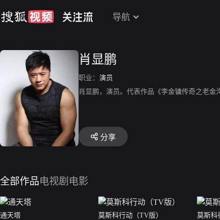
导航
肖显鹏
职业：
演员
肖显鹏，演员。代表作品《李金镛传奇之老金
分享
全部作品
电视剧
电影
通天塔
莫斯科行动（TV版）
莫斯科