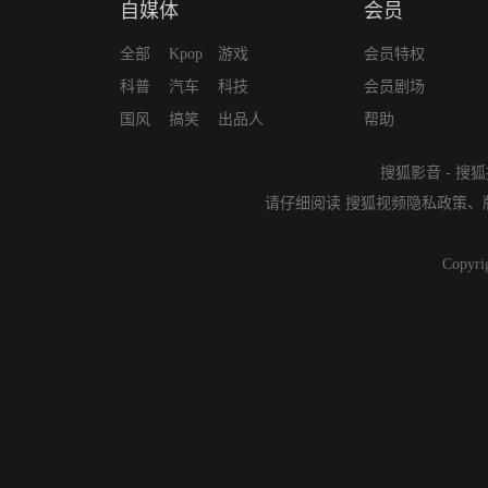
自媒体
会员
全部
Kpop
游戏
会员特权
科普
汽车
科技
会员剧场
国风
搞笑
出品人
帮助
搜狐影音
-
搜狐
请仔细阅读
搜狐视频隐私政策
、
Copyri