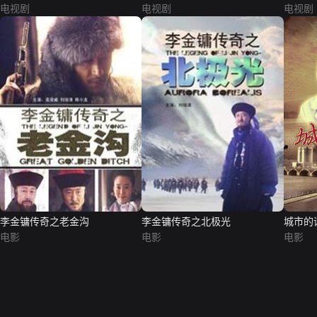
电视剧
电视剧
电视剧
李金镛传奇之老金沟
李金镛传奇之北极光
城市的
电影
电影
电影