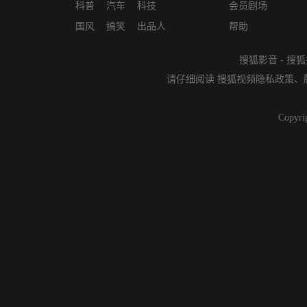
科普
汽车
科技
会员剧场
国风
搞笑
出品人
帮助
搜狐影音
-
搜狐
请仔细阅读
搜狐视频隐私政策
、
Copyri