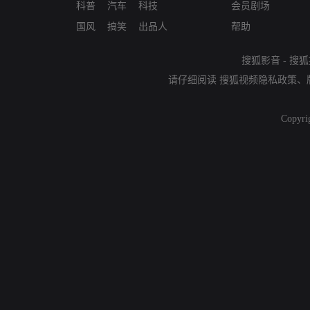
科普
汽车
科技
会员剧场
国风
搞笑
出品人
帮助
搜狐影音
-
搜狐
请仔细阅读
搜狐视频隐私政策
、
Copyri