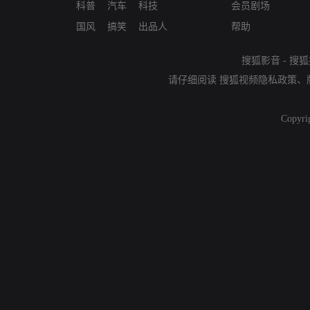
科普
汽车
科技
会员剧场
国风
搞笑
出品人
帮助
搜狐影音
-
搜狐
请仔细阅读
搜狐视频隐私政策
、
Copyri