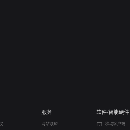
服务
软件/智能硬件
权
网站联盟
移动客户端