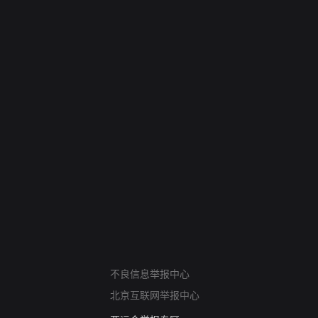
网络暴力有害信息举报
不良信息举报中心
12318 文化市场举报
北京互联网举报中心
算法推荐专项举报