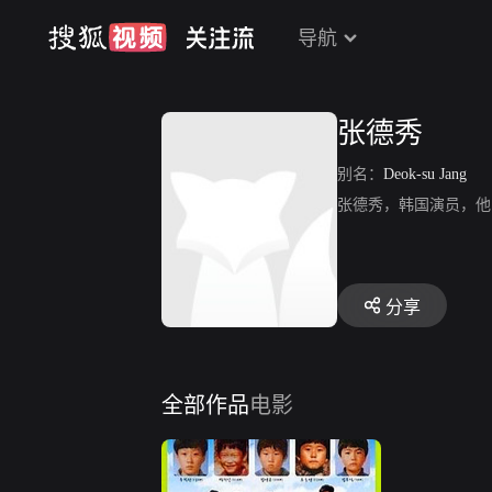
导航
张德秀
别名：
Deok-su Jang
张德秀，韩国演员，他的主要作
分享
全部作品
电影