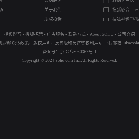
权
网站联盟
移动客户端
场
关于我们
搜狐影音
直
版权投诉
搜狐视频TV
搜狐影音
-
搜狐招聘
-
广告服务
-
联系方式
-
About SOHU
-
公司介绍
狐视频隐私政策
、
版权声明
、
反盗版和反盗链权利声明
举报邮箱
jubaoso
备案号：
京ICP证030367号-1
Copyright © 2024 Sohu.com Inc.All Rights Reserved.