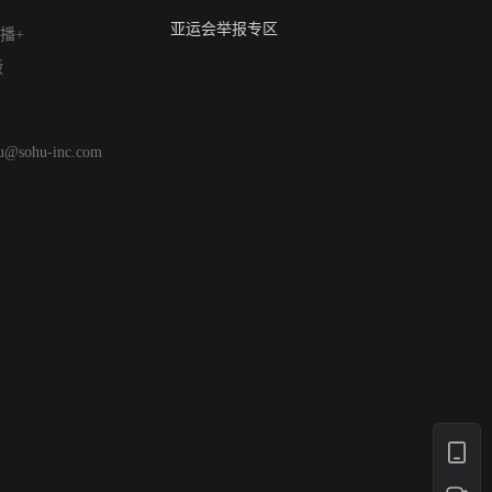
算法推荐专项举报
亚运会举报专区
播+
涉历史虚无举报
版
网络谣言信息专项
涉政举报入口
涉未成年人举报
hu@sohu-inc.com
清朗自媒体乱象举报
涉民族宗教有害信息举报
清朗·生活服务类内容举报
清朗春节网络环境整治
涉企举报专区
AI生成内容
打假治敲
网络暴力有害信息举报
12318 文化市场举报
算法推荐专项举报
亚运会举报专区
涉历史虚无举报