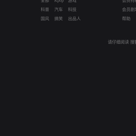
全部
Kpop
游戏
会员特
科普
汽车
科技
会员剧
国风
搞笑
出品人
帮助
请仔细阅读
搜