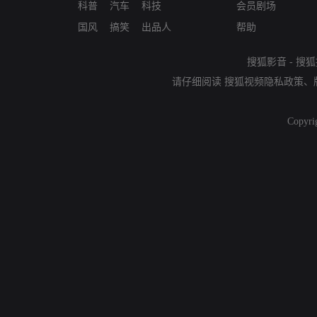
科普
汽车
科技
会员剧场
国风
搞笑
出品人
帮助
搜狐影音
-
搜狐
请仔细阅读
搜狐视频隐私政策
、
Copyri