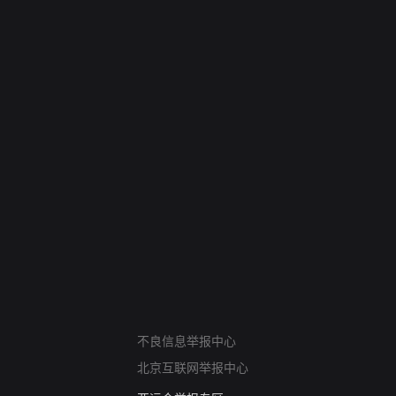
网络暴力有害信息举报
不良信息举报中心
12318 文化市场举报
算法推荐专项举报
北京互联网举报中心
亚运会举报专区