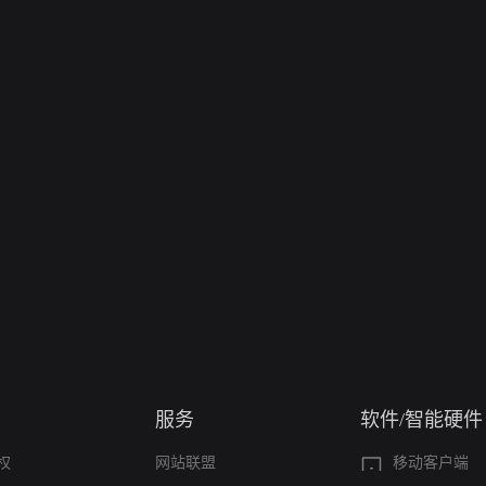
服务
软件/智能硬件
权
网站联盟
移动客户端