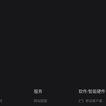
服务
软件/智能硬件
权
网站联盟
移动客户端