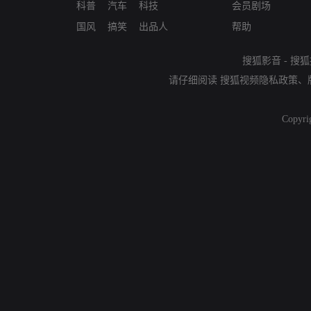
科普
汽车
科技
会员剧场
国风
搞笑
出品人
帮助
搜狐影音
-
搜狐
请仔细阅读
搜狐视频隐私政策
、
Copyri