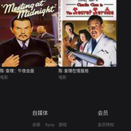
陈·查理：午夜会面
陈·查理在情报局
电影
电影
自媒体
会员
全部
Kpop
游戏
会员特权