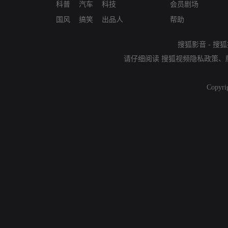
科普
汽车
科技
会员剧场
国风
搞笑
出品人
帮助
搜狐影音
-
搜狐
请仔细阅读
搜狐视频隐私政策
、
Copyri