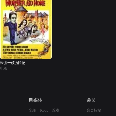
怪胎一族历险记
电影
自媒体
会员
全部
Kpop
游戏
会员特权