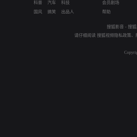
科普
汽车
科技
会员剧场
国风
搞笑
出品人
帮助
搜狐影音
-
搜狐
请仔细阅读
搜狐视频隐私政策
、
Copyri