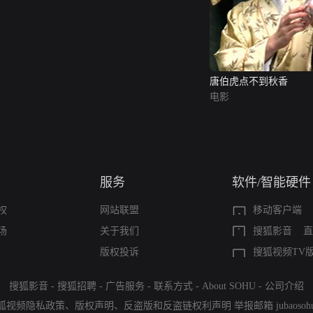
唐伯虎点不到秋香
电影
服务
软件/智能硬件
权
网站联盟
移动客户端
场
关于我们
搜狐影音
直
版权投诉
搜狐视频TV
搜狐影音
-
搜狐招聘
-
广告服务
-
联系方式
-
About SOHU
-
公司介绍
狐视频隐私政策
、
版权声明
、
反盗版和反盗链权利声明
举报邮箱
jubaoso