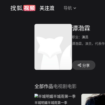
导航
谭渤霖
职业：
演员
谭渤霖，演员，代表作
分享
全部作品
电视剧
电影
半城明媚半城雨第一季