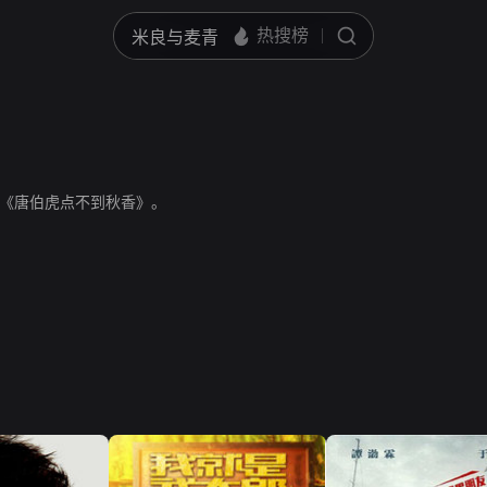
《唐伯虎点不到秋香》。