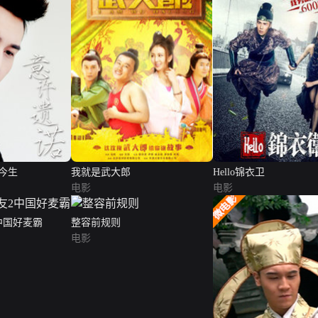
今生
我就是武大郎
Hello锦衣卫
电影
电影
中国好麦霸
整容前规则
电影