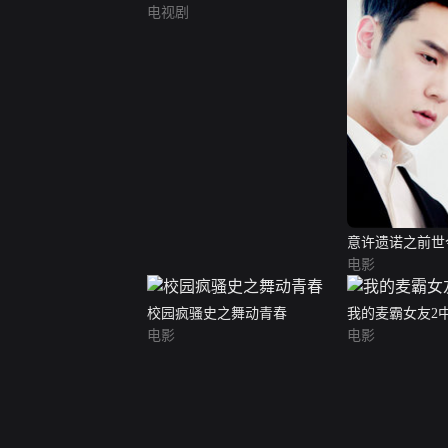
电视剧
意许遗诺之前世
电影
校园疯骚史之舞动青春
我的麦霸女友2
电影
电影