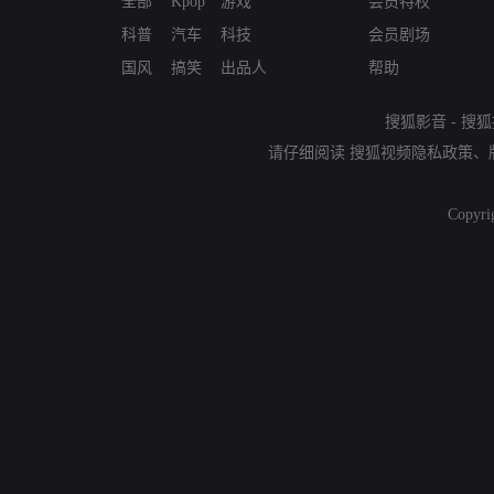
全部
Kpop
游戏
会员特权
科普
汽车
科技
会员剧场
国风
搞笑
出品人
帮助
搜狐影音
-
搜狐
请仔细阅读
搜狐视频隐私政策
、
Copyri