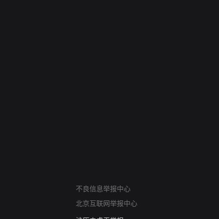
网络暴力有害信息举报
12318 文化市场举报
不良信息举报中心
算法推荐专项举报
北京互联网举报中心
亚运会举报专区