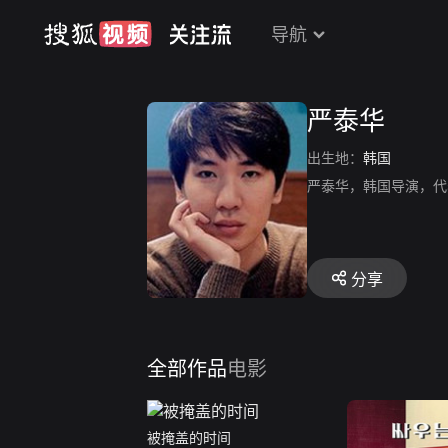
导航
严泰华
出生地：
韩国
严泰华，韩国导演，代
分享
全部作品
电影
被掩盖的时间