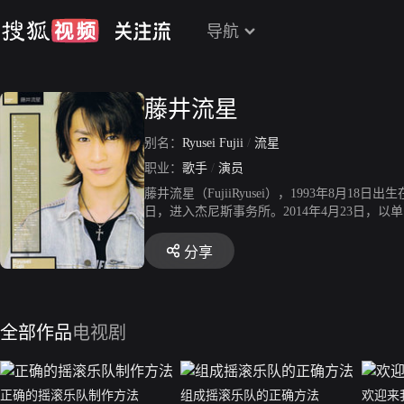
导航
藤井流星
别名：
Ryusei Fujii
/
流星
职业：
歌手
/
演员
藤井流星（FujiiRyusei），1993年8月
日，进入杰尼斯事务所。2014年4月23日，以
分享
全部作品
电视剧
正确的摇滚乐队制作方法
组成摇滚乐队的正确方法
欢迎来