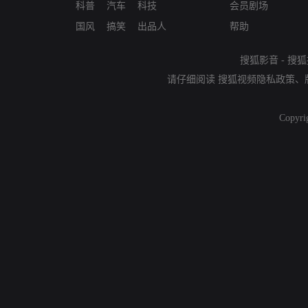
科普
汽车
科技
会员剧场
国风
搞笑
出品人
帮助
搜狐影音
-
搜狐
请仔细阅读
搜狐视频隐私政策
、
Copyri