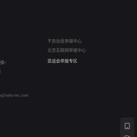
网络暴力有害信息举报
不良信息举报中心
12318 文化市场举报
北京互联网举报中心
算法推荐专项举报
亚运会举报专区
播+
涉历史虚无举报
版
网络谣言信息专项
涉政举报入口
涉未成年人举报
hu@sohu-inc.com
清朗自媒体乱象举报
涉民族宗教有害信息举报
清朗·生活服务类内容举报
清朗春节网络环境整治
涉企举报专区