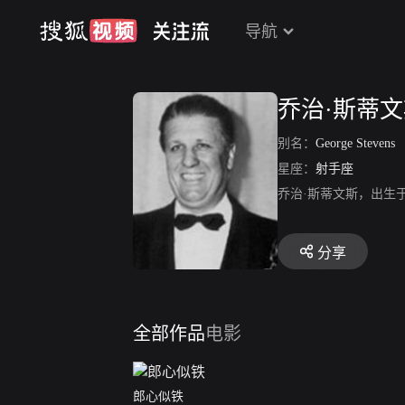
导航
乔治·斯蒂
别名：
George Stevens
星座：
射手座
乔治·斯蒂文斯，出生于
分享
全部作品
电影
郎心似铁