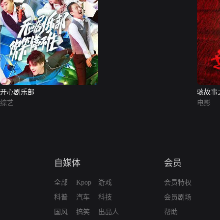
开心剧乐部
骇故事
综艺
电影
自媒体
会员
全部
Kpop
游戏
会员特权
科普
汽车
科技
会员剧场
国风
搞笑
出品人
帮助