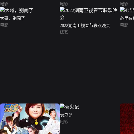
电影
电影
电影
大哥，别闹了
心里有
电影
电影
2022湖南卫视春节联欢晚会
综艺
衰鬼记
电影