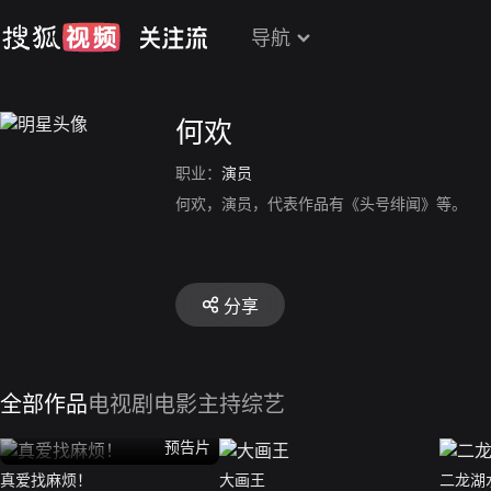
导航
何欢
职业：
演员
何欢，演员，代表作品有《头号绯闻》等。
分享
全部作品
电视剧
电影
主持综艺
预告片
真爱找麻烦！
大画王
二龙湖