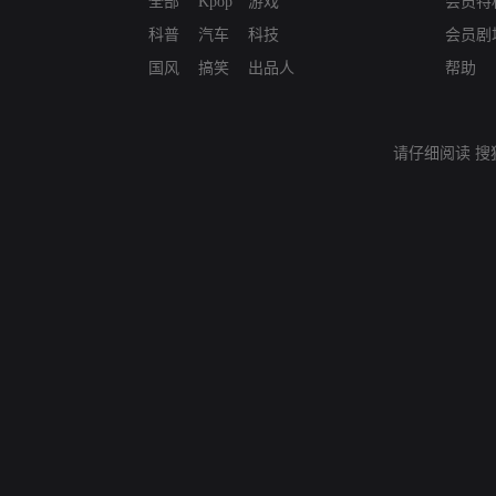
全部
Kpop
游戏
会员特
科普
汽车
科技
会员剧
国风
搞笑
出品人
帮助
请仔细阅读
搜