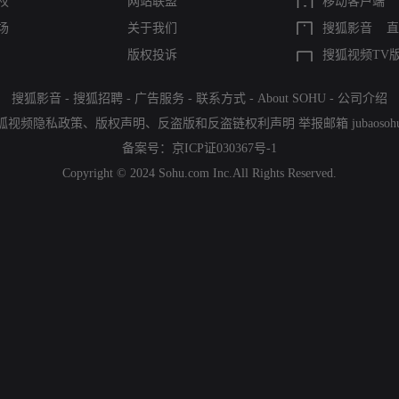
权
网站联盟
移动客户端
场
关于我们
搜狐影音
直
版权投诉
搜狐视频TV
搜狐影音
-
搜狐招聘
-
广告服务
-
联系方式
-
About SOHU
-
公司介绍
狐视频隐私政策
、
版权声明
、
反盗版和反盗链权利声明
举报邮箱
jubaoso
备案号：
京ICP证030367号-1
Copyright © 2024 Sohu.com Inc.All Rights Reserved.