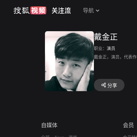
导航
戴金正
职业：
演员
戴金正，演员，代表作
分享
自媒体
会员