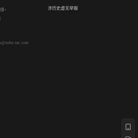
亚运会举报专区
涉历史虚无举报
播+
网络谣言信息专项
版
涉政举报入口
涉未成年人举报
清朗自媒体乱象举报
hu@sohu-inc.com
涉民族宗教有害信息举报
清朗·生活服务类内容举报
清朗春节网络环境整治
涉企举报专区
AI生成内容
打假治敲
网络暴力有害信息举报
12318 文化市场举报
算法推荐专项举报
亚运会举报专区
涉历史虚无举报
网络谣言信息专项