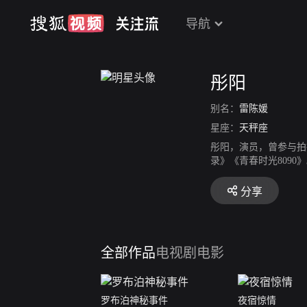
导航
彤阳
别名：
雷陈媛
星座：
天秤座
彤阳，演员，曾参与拍
录》《青春时光8090
分享
全部作品
电视剧
电影
罗布泊神秘事件
夜宿惊情