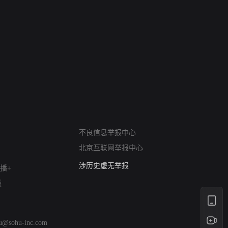
网络暴力有害信息举报
12318 文化市场举报
不良信息举报中心
算法推荐专项举报
北京互联网举报中心
亚运会举报专区
涉历史虚无举报
播+
网络谣言信息专项
版
涉政举报入口
涉未成年人举报
清朗自媒体乱象举报
hu@sohu-inc.com