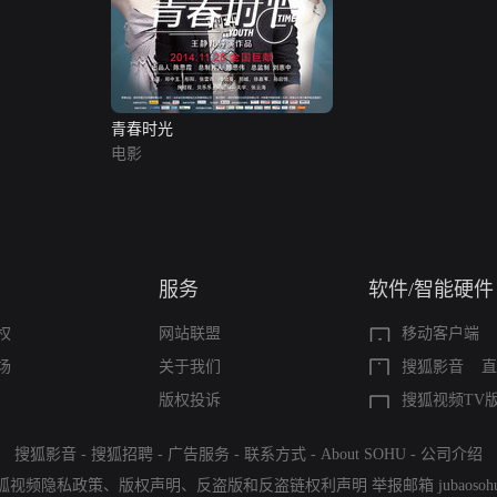
青春时光
电影
服务
软件/智能硬件
权
网站联盟
移动客户端
场
关于我们
搜狐影音
直
版权投诉
搜狐视频TV
搜狐影音
-
搜狐招聘
-
广告服务
-
联系方式
-
About SOHU
-
公司介绍
狐视频隐私政策
、
版权声明
、
反盗版和反盗链权利声明
举报邮箱
jubaoso