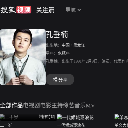
导航
孔垂楠
出生地：
中国
/
黑龙江
星座：
水瓶座
孔垂楠，出生于1991年2月9日，演员，代
分享
全部作品
电视剧
电影
主持综艺
音乐MV
制作特辑
二十岁
一代倾城逐浪花
单恋大