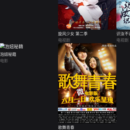
旋风少女 第二季
识汝不
电视剧
电视剧
泡妞秘籍
电影
歌舞青春