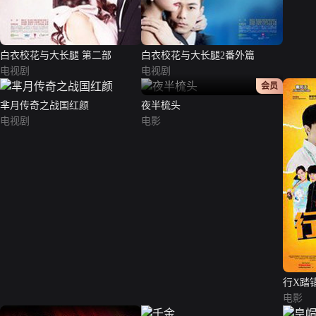
白衣校花与大长腿 第二部
白衣校花与大长腿2番外篇
电视剧
电视剧
正片
会员
芈月传奇之战国红颜
夜半梳头
电视剧
电影
行X踏
电影