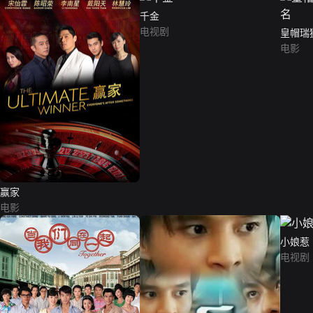
千金
电视剧
皇帽瑞
电影
赢家
电影
小娘惹
电视剧