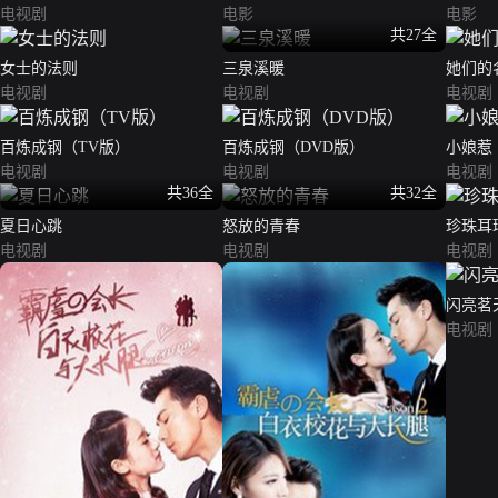
电视剧
电影
电影
共27全
女士的法则
三泉溪暖
她们的
电视剧
电视剧
电视剧
百炼成钢（TV版）
百炼成钢（DVD版）
小娘惹
电视剧
电视剧
电视剧
共36全
共32全
夏日心跳
怒放的青春
珍珠耳
电视剧
电视剧
电视剧
闪亮茗
电视剧