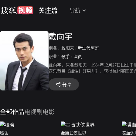
导航
戴向宇
别名：
戴阳天
/
新生代阿哥
职业：
歌手
/
演员
戴向宇，原名戴阳天，1984年12月27日出
娱乐节目《加油！好男儿》，获得杭州赛区第
团签约。2008年，出演个人首部电视剧《缘之
配角提名、年度最佳新人奖。2010年，主演新
分享
国发展；同年，主演运动励志偶像剧《花样跳水
和偶像剧《白衣校花与大长腿2》；3月，出演
玄幻爱情剧《半妖倾城》、《半妖倾城Ⅱ》；5
春》开播；10月11日，参演的电视剧《小娘惹
全部作品
电视剧
电影
视剧《三生三世枕上书》，剧中饰演聂初寅。
哑舍
金庸武侠世界
喋血边