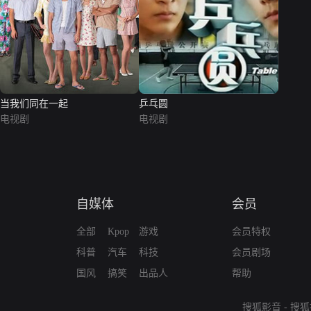
当我们同在一起
乒乓圆
电视剧
电视剧
自媒体
会员
全部
Kpop
游戏
会员特权
科普
汽车
科技
会员剧场
国风
搞笑
出品人
帮助
搜狐影音
-
搜狐