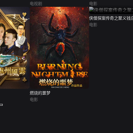
电视剧
电影
侠僧探案传奇之聚义钱
电影
燃烧的噩梦
电影