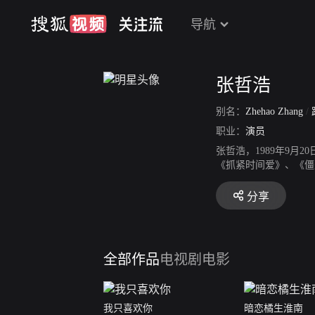
导航
张哲浩
别名：
Zhehao Zhang
/
职业：
演员
张哲浩，1989年9
《抓紧时间爱》、《僵
圣”。2016年7月参
滋、赵顺然主演的青春
分享
全部作品
电视剧
电影
我只喜欢你
暗恋橘生淮南