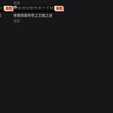
电影
正片
正片
会员
会员
庄
侠僧探案传奇之王陵之谜
电影