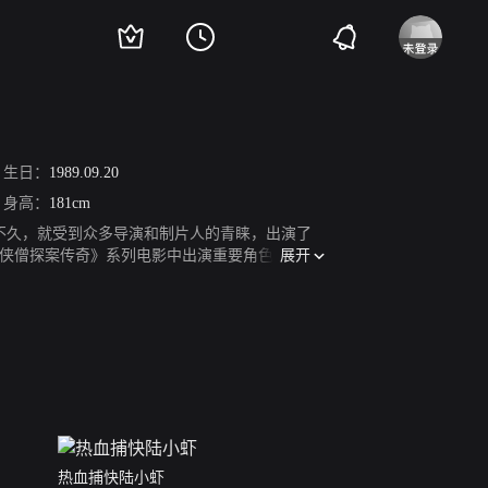
生日：
1989.09.20
身高：
181cm
行不久，就受到众多导演和制片人的青睐，出演了
展开
侠僧探案传奇》系列电影中出演重要角色“盗
亲切称呼为“扒蒜小弟”；2019年，出演朱颜曼
热血捕快陆小虾