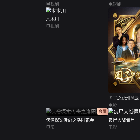
电视剧
电视剧
木木川
电视剧
圈子之德州风云
电影
正片
会员
侠僧探案传奇之洛阳花会
丧尸大战僵尸
电影
电影