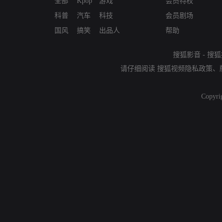
全部
Kpop
游戏
会员特权
科普
汽车
科技
会员剧场
国风
搞笑
出品人
帮助
搜狐影音
-
搜狐
请仔细阅读
搜狐视频隐私政策
、
Copyri