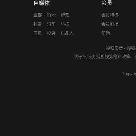
自媒体
会员
全部
Kpop
游戏
会员特权
科普
汽车
科技
会员剧场
国风
搞笑
出品人
帮助
搜狐影音
-
搜狐
请仔细阅读
搜狐视频隐私政策
、
Copyri