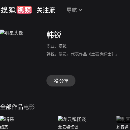
导航
韩锐
职业：
演员
韩锐，演员。代表作品《土豪也绅士》。
分享
全部作品
电影
缉恶
龙云镇怪谈
刺客道