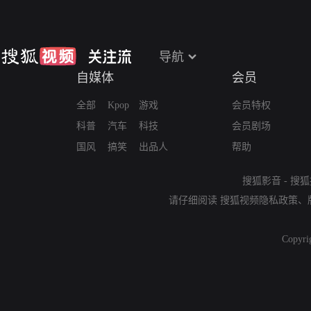
导航
自媒体
会员
全部
Kpop
游戏
会员特权
科普
汽车
科技
会员剧场
国风
搞笑
出品人
帮助
搜狐影音
-
搜狐
请仔细阅读
搜狐视频隐私政策
、
Copyri