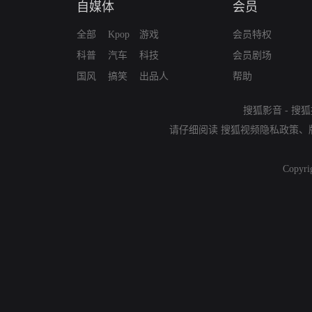
自媒体
会员
全部
Kpop
游戏
会员特权
科普
汽车
科技
会员剧场
国风
搞笑
出品人
帮助
搜狐影音
-
搜狐
请仔细阅读
搜狐视频隐私政策
、
Copyri