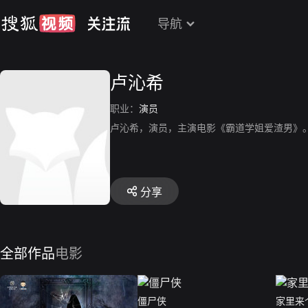
导航
卢沁希
职业：
演员
卢沁希，演员，主演电影《霸道学姐爱渣男》
分享
全部作品
电影
僵尸侠
家里来