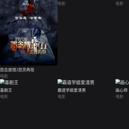
电影
电影
怨念旅馆2怨灵再现
电影
喜剧王
霸道学姐爱渣男
画心师
电影
电影
电影