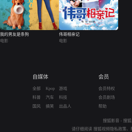
我的男友是条狗
伟哥相亲记
电影
电影
自媒体
会员
全部
Kpop
游戏
会员特权
科普
汽车
科技
会员剧场
国风
搞笑
出品人
帮助
搜狐影音
-
搜狐
请仔细阅读
搜狐视频隐私政策
、