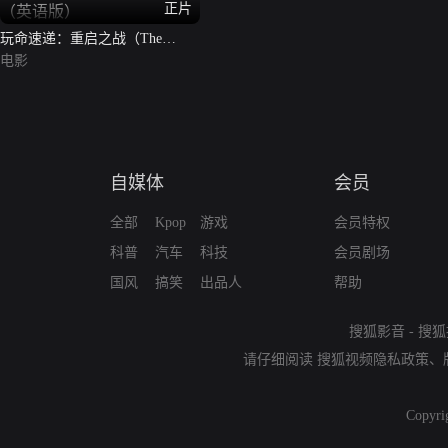
正片
玩命速递：重启之战（The
Transporter Refueled）（英语
电影
版）
自媒体
会员
全部
Kpop
游戏
会员特权
科普
汽车
科技
会员剧场
国风
搞笑
出品人
帮助
搜狐影音
-
搜狐
请仔细阅读
搜狐视频隐私政策
、
Copyri