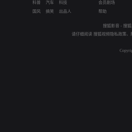
科普
汽车
科技
会员剧场
国风
搞笑
出品人
帮助
搜狐影音
-
搜狐
请仔细阅读
搜狐视频隐私政策
、
Copyri