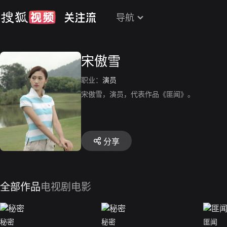
导航
宋傲雪
职业：
演员
宋傲雪，演员，代表作品《匪闻》。
分享
全部作品
电视剧
电影
秘密
秘密
匪闻