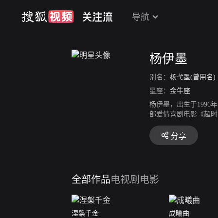
导航
杨伊墨
别名：
杨弋墨(曾用名)
星座：
金牛座
杨伊墨，出生于1996
部爱情喜剧电影《超时
人》。
分享
全部作品
电视剧
电影
涅槃千金
成曦曲