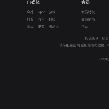
自媒体
会员
全部
Kpop
游戏
会员特权
科普
汽车
科技
会员剧场
国风
搞笑
出品人
帮助
搜狐影音
-
搜狐
请仔细阅读
搜狐视频隐私政策
、
Copyri