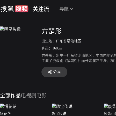
导航
方楚彤
出生地：
广东省潮汕地区
身高：
168cm
方楚彤，出生于广东省潮汕地区，中国内地影视
主演了漫改剧《镇魂街》而开始演艺生涯。20
认识。2019年3月，由其主演的校园喜剧《玛
分享
全部作品
电视剧
电影
惜花芷
憋宝传说
废柴小