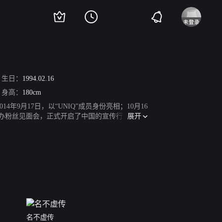
生日：
1994.02.16
身高：
180cm
14年9月17日，以“UNIQ”成员身份亮相；10月16
展开
中国举办粉丝见面会，正式开启了中国的宣传行程；12
跨年盛典。2015年4月23日，组合参加“酷音乐亚洲
公开；7月，作为固定嘉宾参与录制中国综艺节目《咱
开，亚巡见面会启动；12月5日，获得“尖叫2016
KMusicAwards最佳编舞奖；3月24日，为电影《梦想
》首播；6月18日，参与录制明星旅行纪实真人秀节
名不虚传