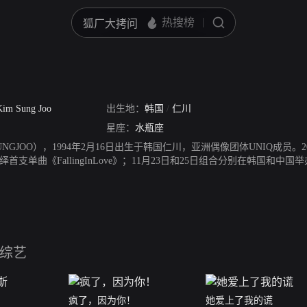
Kim Sung Joo
出生地：
韩国
/
仁川
星座：
水瓶座
UNGJOO），1994年2月16日出生于韩国仁川，亚洲偶像团体UNIQ成员。20
首支单曲《FallingInLove》；11月23日和25日组合分别在韩国和
15爱奇艺之夜”颁奖礼“2015最具期待组合奖”；12月31日，参加东方卫视
佳新人”奖项；4月24日，UNIQ首张迷你专辑《EOEO优+》中韩双版
20日分别于日本大阪、东京举办Showcase；9月25日，出道一周年造型公
6年度音乐大奖”。2016年1月5日，歌曲《EOEO》获美国International-
MyDream》公开；2016年4月27日，主演的电视剧《奇妙的时光之旅
6月19日，再度作为固定嘉宾回归《咱们穿越吧第二季》。
综艺
疯了，因为你！
她爱上了我的谎