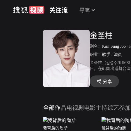
导航
金圣柱
别名：
Kim Sung Joo
/
职业：
歌手
/
演员
金圣柱（김성주/KIMS
日，在韩国出道舞台演绎
月6日，组合获“尖叫20
盛典”获得“年度内地最
分享
们穿越吧》；7月19日、
爱奇艺之夜”颁奖礼“201
合伙人》演唱的片尾曲《
目《花样男团》首播；
全部作品
电视剧
电影
主持综艺
参加
我背后的陶斯
我背后的陶斯