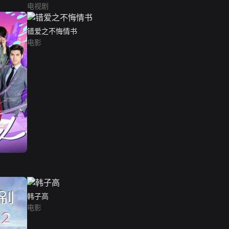
电视剧
错爱之不悔情书
电影
韩子高
电影