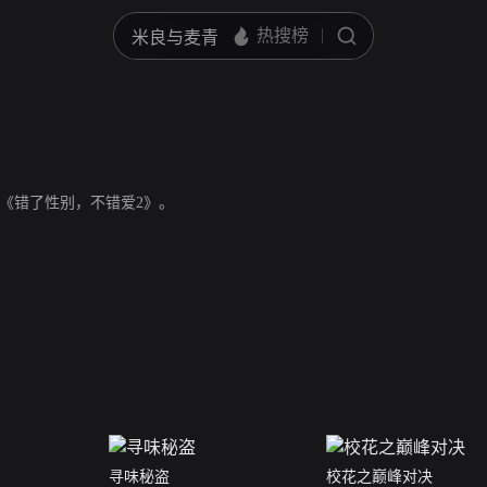
《错了性别，不错爱2》。
寻味秘盗
校花之巅峰对决