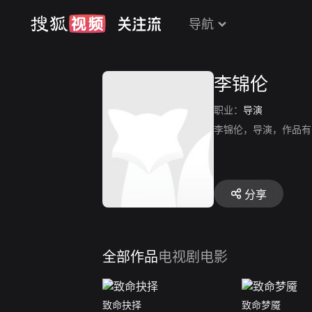
导航
李锦伦
职业：
导演
李锦伦，导演，作品有
分享
全部作品
电视剧
电影
致命抉择
致命梦魇