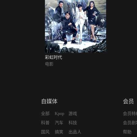
彩虹时代
电影
自媒体
会员
全部
Kpop
游戏
会员特
科普
汽车
科技
会员剧
国风
搞笑
出品人
帮助