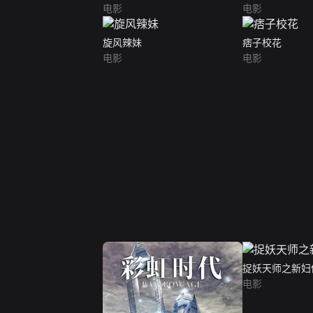
电影
电影
旋风辣妹
痞子校花
电影
电影
捉妖天师之新妇
电影