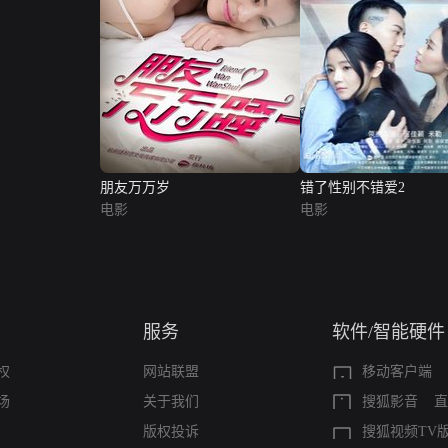
朋友万万岁
错了性别不错爱2
电影
电影
服务
软件/智能硬件
权
网站联盟
移动客户端
场
关于我们
搜狐影音
直
版权投诉
搜狐视频TV