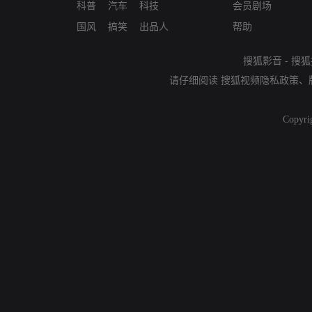
科普
汽车
科技
会员剧场
国风
搞笑
出品人
帮助
搜狐影音
-
搜狐
请仔细阅读
搜狐视频隐私政策
、
Copyri