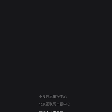
网络暴力有害信息举报
不良信息举报中心
12318 文化市场举报
北京互联网举报中心
算法推荐专项举报