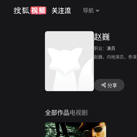
导航
赵巍
职业：
演员
赵巍，内地演员，参演
分享
全部作品
电视剧