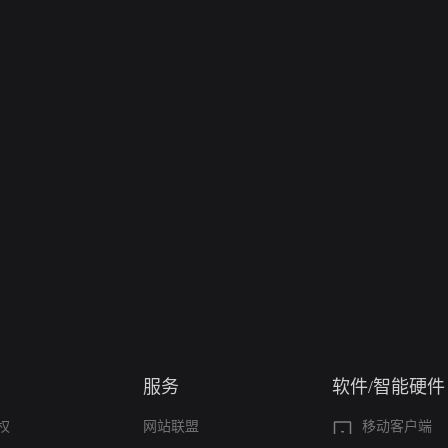
服务
软件/智能硬件
权
网站联盟
移动客户端